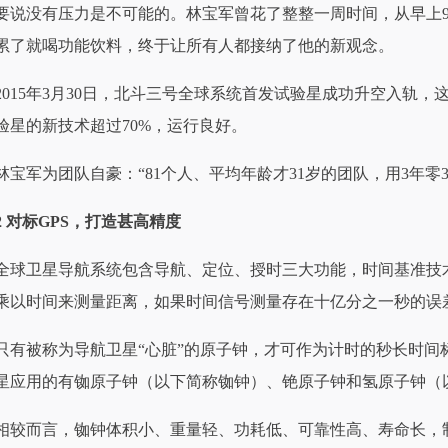
要说没有压力是不可能的。林宝军曾花了整整一周时间，从早上9
累了就喝功能饮料，终于让所有人都接纳了他的新观念。
2015年3月30日，北斗三号全球系统首发试验星成功升空入轨
验星的新技术超过70%，运行良好。
林宝军为团队自豪：“81个人、平均年龄才31岁的团队，用3年零
2 对标GPS，打造甚高精度
全球卫星导航系统包含导航、定位、授时三大功能，时间基准技
乘以时间来测量距离，如果时间信号测量存在十亿分之一秒的误差
只有被称为导航卫星“心脏”的原子钟，才可作为计时的秒长时间
星应用的有铷原子钟（以下简称铷钟）、铯原子钟和氢原子钟（
相较而言，铷钟体积小、重量轻、功耗低、可靠性高、寿命长，